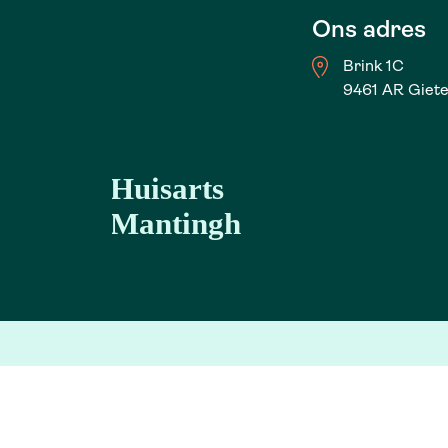
Ons adres
Brink 1C
9461 AR Giet