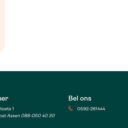
er
Bel ons
toets 1
0592-261444
ost Assen 088-050 40 30