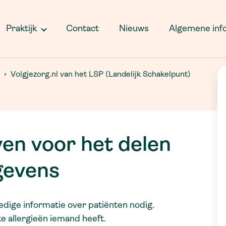
Rijbewijskeuring
A
D
MijnPositieveGezondheid.nl
Ingreepjes
M
Praktijk
Contact
Nieuws
Algemene inf
Samen beslissen
Bevolkingsonderzoek
C
Voorbereidinglaatstelevensfase.nl
baarmoederhalskanker
I
Volgjezorg.nl van het LSP (Landelijk
Ooglidcorrecties
Volgjezorg.nl van het LSP (Landelijk Schakelpunt)
K
Schakelpunt)
Privacyverklaring
en voor het delen
gevens
lledige informatie over patiënten nodig.
e allergieën iemand heeft.