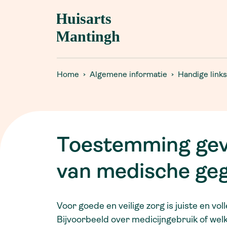
Openingstijden
MedGemak-app
Afspraak maken
Spreekuur.nl
Spreekuur
Toestemming delen medische gegevens
Visite
via LSP
Home
Algemene informatie
Handige links
Assistentenspreekuur
POH-GGZ
Tarieven
Waarneming
Eigen risico
Gecontracteerde zorg
Toestemming gev
Passanten & tarief
van medische ge
Voor goede en veilige zorg is juiste en vo
Bijvoorbeeld over medicijngebruik of welk