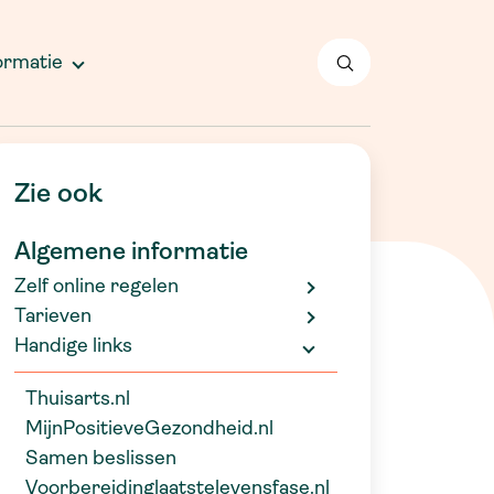
lgemeen
okter Drenthe
edewerkers
ormatie
ontactformulier
nschrijven
lachtenprocedure
Zie ook
Algemene informatie
Zelf online regelen
Tarieven
Handige links
Thuisarts.nl
MijnPositieveGezondheid.nl
Samen beslissen
Voorbereidinglaatstelevensfase.nl