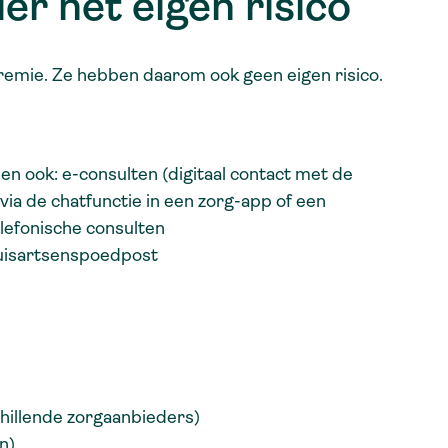
der het eigen risico
remie. Ze hebben daarom ook geen eigen risico.
len ook: e-consulten (digitaal contact met de
 via de chatfunctie in een zorg-app of een
elefonische consulten
huisartsenspoedpost
hillende zorgaanbieders)
n)