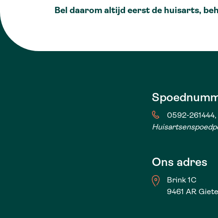
Bel daarom altijd eerst de huisarts, be
Spoednumm
0592-261444, 
Huisartsenspoedp
Ons adres
Brink 1C
9461 AR Giet