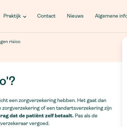
Rijbewijskeuring
A
D
MijnPositieveGezondheid.nl
Ingreepjes
M
Praktijk
Contact
Nieuws
Algemene inf
Samen beslissen
Bevolkingsonderzoek
C
Voorbereidinglaatstelevensfase.nl
baarmoederhalskanker
I
Volgjezorg.nl van het LSP (Landelijk
Ooglidcorrecties
gen risico
K
Schakelpunt)
Privacyverklaring
co'?
icht een zorgverzekering hebben. Het gaat dan
 zorgverzekering of een tandartsverzekering zijn
drag dat de patiënt zelf betaalt.
Pas als de
gverzekeraar vergoed.