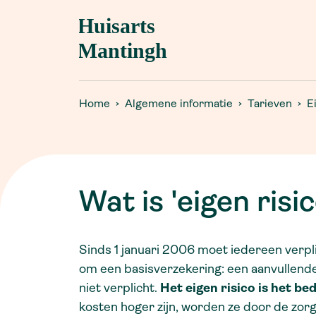
Openingstijden
MedGemak-app
Afspraak maken
Spreekuur.nl
Spreekuur
Toestemming delen medische gegevens
Visite
via LSP
Home
Algemene informatie
Tarieven
Ei
Assistentenspreekuur
POH-GGZ
Tarieven
Waarneming
Eigen risico
Gecontracteerde zorg
Wat is 'eigen risi
Passanten & tarief
Sinds 1 januari 2006 moet iedereen verpl
om een basisverzekering: een aanvullende
niet verplicht.
Het eigen risico is het be
kosten hoger zijn, worden ze door de zor