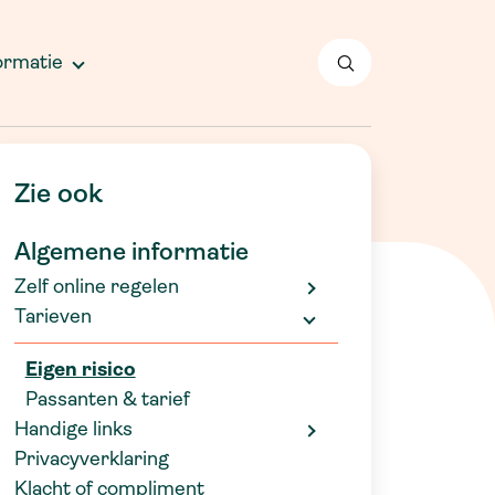
lgemeen
okter Drenthe
edewerkers
ormatie
ontactformulier
nschrijven
lachtenprocedure
Zie ook
Algemene informatie
Zelf online regelen
Tarieven
Eigen risico
Passanten & tarief
Handige links
Privacyverklaring
Klacht of compliment