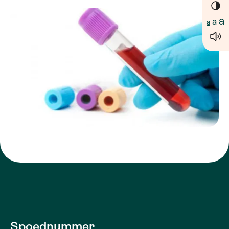
a
a
a
Spoednummer